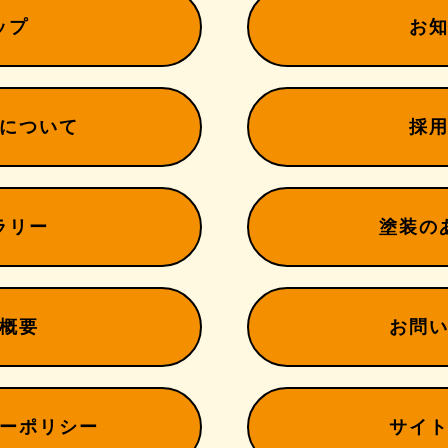
ップ
お
について
採
ラリー
塗装の
概要
お問
ーポリシー
サイ