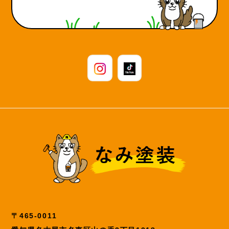
〒465-0011